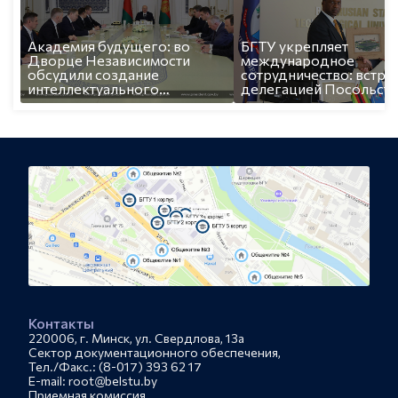
Академия будущего: во
БГТУ укрепляет
Дворце Независимости
международное
обсудили создание
сотрудничество: встреч
интеллектуального
делегацией Посольств
локомотива страны
Республики Зимбабве
Контакты
220006, г. Минск, ул. Свердлова, 13а
Сектор документационного обеспечения,
Тел./Факс.: (8-017) 393 62 17
E-mail: root@belstu.by
Приемная комиссия,